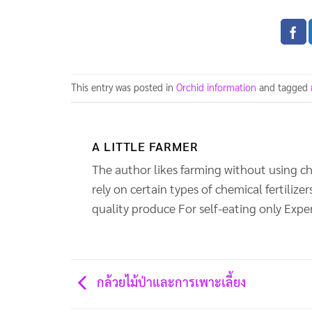
This entry was posted in
Orchid information
and tagged
A LITTLE FARMER
The author likes farming without using ch
rely on certain types of chemical fertiliz
quality produce For self-eating only Exper
กล้วยไม้ป่าและการเพาะเลี้ยง