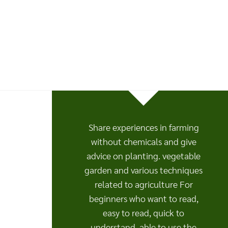
Share experiences in farming
without chemicals and give
advice on planting. vegetable
garden and various techniques
related to agriculture For
beginners who want to read,
easy to read, quick to
understand, able to use the