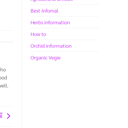
Best Infomal
Herbs information
How to
Orchid information
Organic Vegie
who
good
ell.
ม้