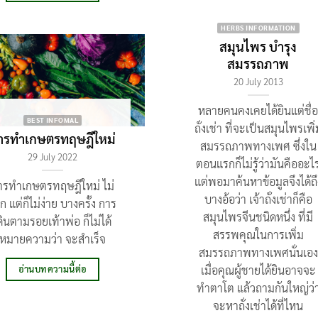
HERBS INFORMATION
สมุนไพร บำรุง
สมรรถภาพ
20 July 2013
หลายคนคงเคยได้ยินแต่ชื่
BEST INFOMAL
ถั่งเช่า ที่จะเป็นสมุนไพรเพิ่
ารทำเกษตรทฤษฎีใหม่
สมรรถภาพทางเพศ ซึ่งใน
29 July 2022
ตอนแรกก็ไม่รู้ว่ามันคืออะไ
แต่พอมาค้นหาข้อมูลจึงได้ถึ
ารทำเกษตรทฤษฎีใหม่ ไม่
บางอ้อว่า เจ้าถั่งเช่าก็คือ
ก แต่ก็ไม่ง่าย บางครั้ง การ
สมุนไพรจีนชนิดหนึ่ง ที่มี
ดินตามรอยเท้าพ่อ ก็ไม่ได้
สรรพคุณในการเพิ่ม
หมายความว่า จะสำเร็จ
สมรรถภาพทางเพศนั่นเอง
เมื่อคุณผู้ชายได้ยินอาจจะ
อ่านบทความนี้ต่อ
ทำตาโต แล้วถามกันใหญ่ว่
จะหาถั่งเช่าได้ที่ไหน