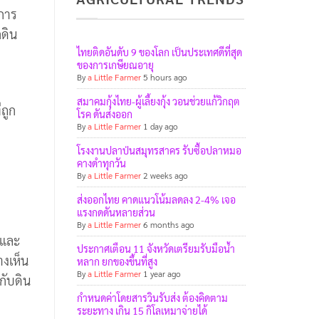
งการ
ดิน
ไทยติดอันดับ 9 ของโลก เป็นประเทศดีที่สุด
ของการเกษียณอายุ
By
a Little Farmer
5 hours ago
สมาคมกุ้งไทย-ผู้เลี้ยงกุ้ง วอนช่วยแก้วิกฤต
ถูก
โรค ดันส่งออก
By
a Little Farmer
1 day ago
โรงงานปลาป่นสมุทรสาคร รับซื้อปลาหมอ
คางดำทุกวัน
By
a Little Farmer
2 weeks ago
ส่งออกไทย คาดแนวโน้มลดลง 2-4% เจอ
แรงกดดันหลายส่วน
By
a Little Farmer
6 months ago
์และ
ประกาศเตือน 11 จังหวัดเตรียมรับมือน้ำ
างเห็น
หลาก ยกของขึ้นที่สูง
By
a Little Farmer
1 year ago
กับดิน
กำหนดค่าโดยสารวินรับส่ง ต้องคิดตาม
ระยะทาง เกิน 15 กิโลเหมาจ่ายได้