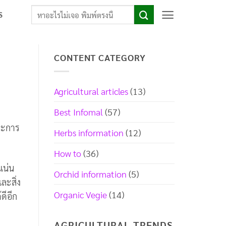
S
CONTENT CATEGORY
Agricultural articles
(13)
Best Infomal
(57)
วะการ
Herbs information
(12)
How to
(36)
แน่น
Orchid information
(5)
ละสิ่ง
Organic Vegie
(14)
ดีอีก
AGRICULTURAL TRENDS