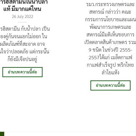
ารฮิสตามีนในน้ำปลา
รมว.กระทรวงเกษตรและ
แท้ มีมากแค่ไหน
สหกรณ์ กล่าวว่า คณะ
26 July 2022
กรรมการนโยบายและแผน
พัฒนาการเกษตรและ
รฮิสตามีน กับน้ำปลา เป็น
สหกรณ์มีมติเห็นชอบการ
องคู่กันจนแยกไม่ออก ใน
เปิดตลาดสินค้าเกษตร รว
ผลิตภัณฑ์ที่สะอาด อาจ
9 ชนิด ในช่วงปี 2555-
่นใจว่าปลอดภัย แต่กระนั้น
2557ได้แก่ เมล็ดกาแฟ
ก็ยังมีเจือปนอยู่
กาแฟสำเร็จรูป พริกไทย
ลำไยแห้ง
อ่านบทความนี้ต่อ
อ่านบทความนี้ต่อ