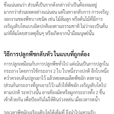
ซึ่งแน่นอนว่า ส่วนที่เป็นรากดังกล่าวจำเป็นต้องจมอยู่
มากกว่าส่วนยอดอย่างแน่นอน แต่ในทางกลับการ
การเจริญ
งอกงามของพืชบางชนิด เช่น ไม้ล้มลุก หรือต้นไม้ที่มีการ
เจริญเติบโตแบบผิดปกติเองตามธรรมชาติ ไม่ว่าจะเป็นต้น
แก่ที่ล้มโดยสาเหตุอื่นๆ หรือเกิดจากน้ำมือมนุษย์นั้น
วิธีการปลูกพืชกลับหัว ในแบบที่ถูกต้อง
การปลูกเหมือนกับการปลูกพืชทั่วไป แต่เน้นเป็นการปลูกใน
กระถาง โดยการใช้กระถาง 2 ใบ ใบหนึ่งวางปกติ อีกใบหนึ่ง
คว่ำครอบดินปลูกเอาไว้ แล้วหยอดเมล็ดพืชผัก ลงตามรู
(ส่วนก้นกระถางที่ถูกเจาะไว้) แล้วให้พืชผัก เจริญเติบโตไป
ตามปกติ ระหว่างนั้น อาจต้องมัดหรือผูกกระถางทั้ง 2 ชิ้น
เข้าด้วยกัน เพื่อป้องกันไม่ให้ดินร่วงหล่น เมื่อเวลารดน้ำ
รอเวลาพืชผักเจริญเติบโตได้เต็มที่ จึงนำไปแขวนรับ