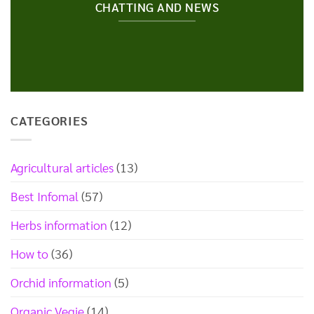
CHATTING AND NEWS
CATEGORIES
Agricultural articles
(13)
Best Infomal
(57)
Herbs information
(12)
How to
(36)
Orchid information
(5)
Organic Vegie
(14)